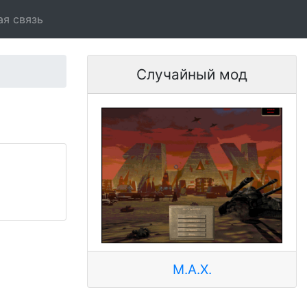
ая связь
Случайный мод
M.A.X.