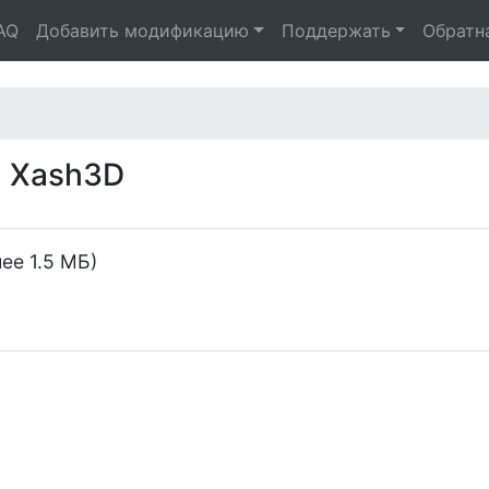
AQ
Добавить модификацию
Поддержать
Обратн
а Xash3D
ее 1.5 МБ)