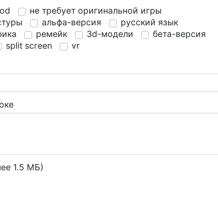
od
не требует оригинальной игры
стуры
альфа-версия
русский язык
фика
ремейк
3d-модели
бета-версия
split screen
vr
оке
ее 1.5 МБ)