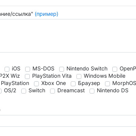
ание/ссылка"
(пример)
iOS
MS-DOS
Nintendo Switch
OpenP
P2X Wiz
PlayStation Vita
Windows Mobile
PlayStation
Xbox One
Браузер
MorphO
OS/2
Switch
Dreamcast
Nintendo DS
)