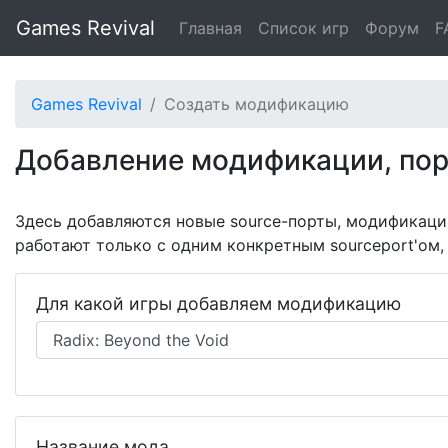
Games Revival
Главная
Список игр
Форум
F
Games Revival
Создать модификацию
Добавление модификации, пор
Здесь добавляются новые source-порты, модификации
работают только с одним конкретным sourceport'ом,
Для какой игры добавляем модификацию
Название мода