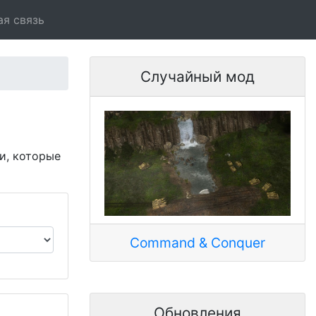
ая связь
Случайный мод
и, которые
Command & Conquer
Обновления